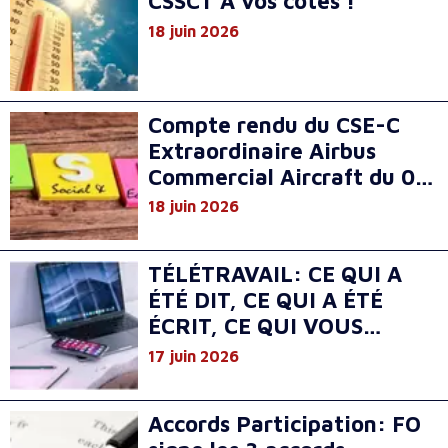
CSSCT A vos côtés !
18 juin 2026
Compte rendu du CSE-C
Extraordinaire Airbus
Commercial Aircraft du 01
Juin 2026 et du CSE-E du
18 juin 2026
29 Mai 2026
TÉLÉTRAVAIL: CE QUI A
ÉTÉ DIT, CE QUI A ÉTÉ
ÉCRIT, CE QUI VOUS
PROTÈGE
17 juin 2026
Accords Participation: FO