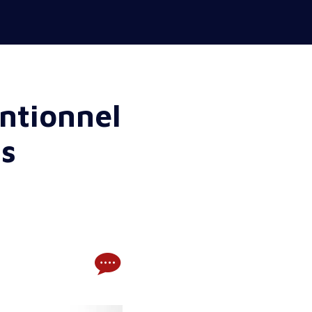
entionnel
ns