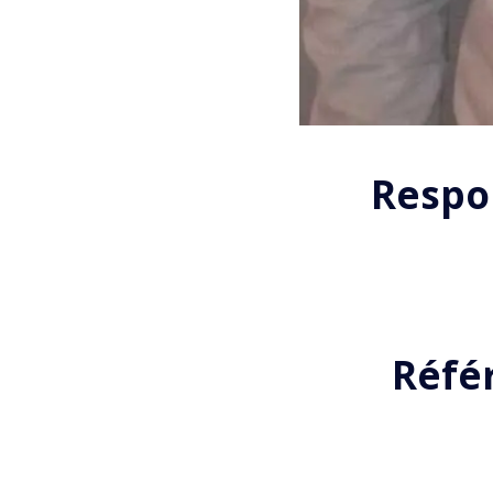
Respo
Réfé