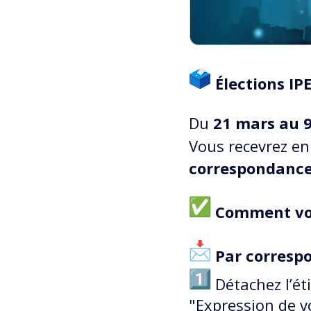
Élections IP
Du
21 mars au 9
Vous recevrez en 
correspondanc
Comment vo
Par corresp
Détachez l’éti
"Expression de v