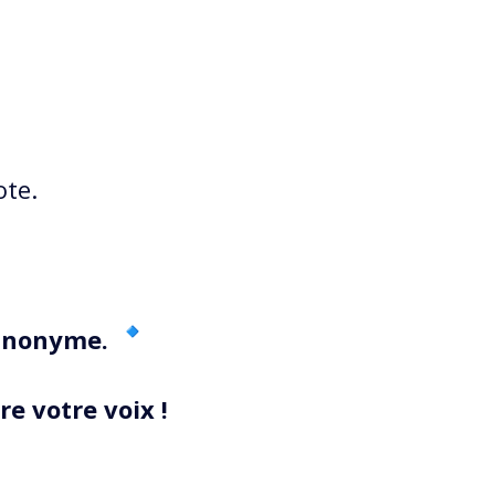
ote.
 anonyme.
e votre voix !