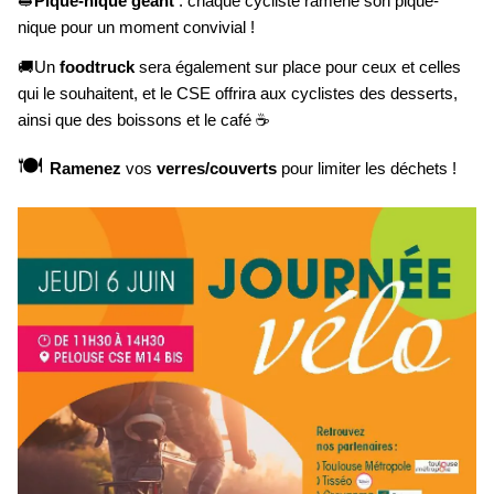
🥪
Pique
-
nique géant
: chaque cycliste ramène son pique
-
nique pour un moment convivial !
🚚Un
foodtruck
sera également sur place pour ceux et celles
qui le souhaitent, et le CSE offrira aux cyclistes des desserts,
ainsi que des boissons et le café ☕
🍽
Ramenez
vos
verres/couverts
pour limiter les déchets !