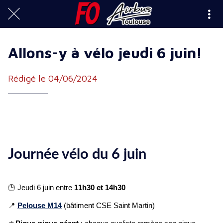
Allons-y à vélo jeudi 6 juin!
Rédigé le 04/06/2024
Journée vélo du
6
juin
🕒
Jeudi
6
juin entre
1
1
h30 et 14h30
Pelouse M14
(b
â
timent CSE Saint Martin)
📍