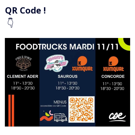
QR Code !
👇